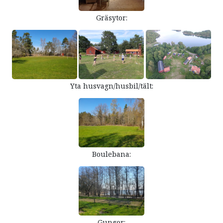
Gräsytor:
Yta husvagn/husbil/tält:
Boulebana:
Gungor: